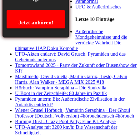
Paranormal
UFO & Außerirdisches
Letzte 10 Einträge
Jetzt anhören!
Außerirdische
Mondgeheimnisse und die
verrückte Wahrheit Die
ultimative UAP Doku Komödie
UFO-Akten entlarvt: David Grusch, Pyramiden und das
Geheimnis unter uns
Tomorrowland 2025 - Party der Zukunft oder Busenshow der
KI?
Marshmello, David Guetta, Martin Garrix, Tiesto, Calvin
Harris, Alan Walker - MEGA MIX 2025 #18
Hörbuch: Vampirin Seraphina – Die Spukvilla
U-Boot in der Zeitschleife: 80 Jahre im Pazifik
Pyramiden unterm Eis: Außerirdische Zivilisation in der
Antarktis entdeckt?
Wiener Grusel Hörbuch | Vampirin Seraphina - Der Ghoul
Professor (Deutsch, Vollversion) #hörbuchdeutsch #hörbuch
Burning Dust - Crazy Pool Party: Eine KI-Analyse
UFO-Analyse mit 3200 km/h: Die Wissenschaft der
Schnelligkeit