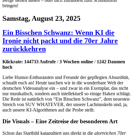
Berge stehen lassen – oder dich zumindest zum Schmunzeln
bringen!
Samstag, August 23, 2025
Ein Bisschen Schwanz: Wenn KI die
Ironie nicht packt und die 70er Jahre
zurückkehren
Klickrate: 144733 Aufrufe
/
3 Wochen online
/
1242 Daumen
hoch
Liebe Humor-Enthusiasten und Freunde der gepflegten Absurdität,
schnallt euch an! Heute tauchen wir in die wunderbare Welt der
deutschen Videoanalyse ein – und zwar in ein Exemplar, das nicht
nur musikalisch, sondern auch intellektuell so einige Haken schlägt.
Die Rede ist natürlich von “Ein Bisschen Schwanz”, dem neuesten
Streich von SUV WHATEVER, der unsere Lachmuskeln und, ja,
auch unsere KI-Algorithmen auf die Probe stellt.
Die Visuals – Eine Zeitreise der besonderen Art
Schon das Startbild katapultiert uns direkt in die
glorreichen 70er