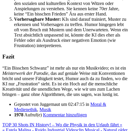
den sozialen und kulturellen Kontext von Witzen oder
Anspielungen zu verstehen. Sie kennen keine 70er Jahre,
keine “Ein bisschen Frieden” Ära aus erster Hand.
Vorhersagbare Muster:
KIs sind darauf trainiert, Muster zu
erkennen und Vorhersagen zu treffen. Humor hingegen lebt
oft vom Bruch mit Mustern und dem Unerwarteten. Wenn ein
Text absichtlich unpassend ist, könnte die KI dies eher als
Fehler oder als Ausdruck einer negativen Emotion (wie
Frustration) interpretieren.
Fazit
“Ein Bisschen Schwanz” ist mehr als nur ein Musikvideo; es ist ein
Meisterwerk der Parodie
, das auf geniale Weise mit Konventionen
bricht und unsere Fähigkeit testet, Humor auch da zu finden, wo die
KI nur „Frustration“ sieht. Es ist ein Hoch auf die menschliche
Kreativität und die unendlichen Wege, wie wir uns zum Lachen
bringen – ganz ohne Algorithmen, die uns sagen, was lustig ist.
Gepostet von
Juggernaut
um 02:47:15
in
Moral &
Medienethik
,
Musik
1978
Aufruf(e)
Kommentar hinzufügen
TOP 30 Shots IN History! – Wo die Physik in den Urlaub fährt »
« Estela Malina - Ruido Industrial Videoclip Musical - Natural older