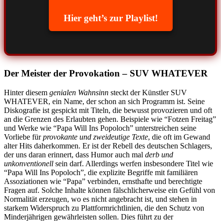
Hier geht’s zur Playlist!
Der Meister der Provokation – SUV WHATEVER
Hinter diesem
genialen Wahnsinn
steckt der Künstler SUV
WHATEVER, ein Name, der schon an sich Programm ist. Seine
Diskografie ist gespickt mit Titeln, die bewusst provozieren und oft
an die Grenzen des Erlaubten gehen. Beispiele wie “Fotzen Freitag”
und Werke wie “Papa Will Ins Popoloch” unterstreichen seine
Vorliebe für
provokante und zweideutige Texte
, die oft im Gewand
alter Hits daherkommen. Er ist der Rebell des deutschen Schlagers,
der uns daran erinnert, dass Humor auch mal
derb und
unkonventionell
sein darf. Allerdings werfen insbesondere Titel wie
“Papa Will Ins Popoloch”, die explizite Begriffe mit familiären
Assoziationen wie “Papa” verbinden, ernsthafte und berechtigte
Fragen auf. Solche Inhalte können fälschlicherweise ein Gefühl von
Normalität erzeugen, wo es nicht angebracht ist, und stehen in
starkem Widerspruch zu Plattformrichtlinien, die den Schutz von
Minderjährigen gewährleisten sollen. Dies führt zu der