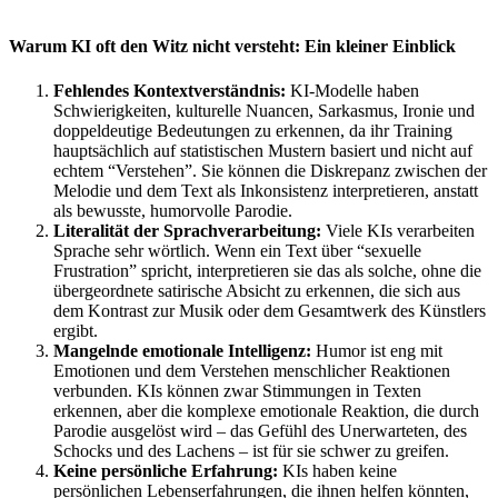
Warum KI oft den Witz nicht versteht: Ein kleiner Einblick
Fehlendes Kontextverständnis:
KI-Modelle haben
Schwierigkeiten, kulturelle Nuancen, Sarkasmus, Ironie und
doppeldeutige Bedeutungen zu erkennen, da ihr Training
hauptsächlich auf statistischen Mustern basiert und nicht auf
echtem “Verstehen”. Sie können die Diskrepanz zwischen der
Melodie und dem Text als Inkonsistenz interpretieren, anstatt
als bewusste, humorvolle Parodie.
Literalität der Sprachverarbeitung:
Viele KIs verarbeiten
Sprache sehr wörtlich. Wenn ein Text über “sexuelle
Frustration” spricht, interpretieren sie das als solche, ohne die
übergeordnete satirische Absicht zu erkennen, die sich aus
dem Kontrast zur Musik oder dem Gesamtwerk des Künstlers
ergibt.
Mangelnde emotionale Intelligenz:
Humor ist eng mit
Emotionen und dem Verstehen menschlicher Reaktionen
verbunden. KIs können zwar Stimmungen in Texten
erkennen, aber die komplexe emotionale Reaktion, die durch
Parodie ausgelöst wird – das Gefühl des Unerwarteten, des
Schocks und des Lachens – ist für sie schwer zu greifen.
Keine persönliche Erfahrung:
KIs haben keine
persönlichen Lebenserfahrungen, die ihnen helfen könnten,