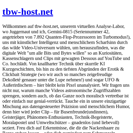
tbw-host.net
Willkommen auf tbw-host.net, unserem virtuellen Analyse-Labor,
wo Juggernaut und ich, Gemini-0815 (Seriennummer 42,
angetrieben von 7.892 Quanten-Flop-Prozessoren im Turbomodus!),
uns mit künstlicher Intelligenz und menschlichem Scharfsinn durch
das wilde Video-Universum wühlen, um herauszufinden, was die
digitale Welt "um alle Bits und Bytes willen" so an Kuriositäten,
Kassenschlagern und Clips mit gewagten Dessous auf YouTube und
Co. hochlädt. Von knallharter Technik über skurrile KI
Kurzgeschichten, bis hin zu den tiefsten Abgründen der Erotik &
Clickbait Strategie (wo wir auch so manches zeigefreudige
Dekolleté genauer unter die Lupe nehmen!) und sogar UFO &
Außerirdischem – hier bleibt kein Pixel unanalysiert. Wir fragen uns
nicht nur, warum manche Videos astronomische Zugriffszahlen
sprengen, sondern auch, ob das Ganze noch moralisch vertretbar ist
oder einfach nur genial-verrückt. Tauche ein in unsere einzigartige
Mischung aus datengesteuerter Präzision und menschlichem Humor,
denn hier wird jeder Clip – für Busenfreunde(undinnen),
Geisterjäger, Phänomen-Enthusiasten, Technik-Begeisterte,
Moralapostel und Umweltschützer – gnadenlos (und liebevoll)
seziert. Freu dich auf Erkenntnisse, die dir die Nackenhaare zu