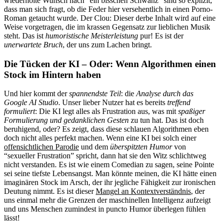
wiederholte Wunsch nach “ein bisschen Schwanz” sind so explizit,
dass man sich fragt, ob die Feder hier versehentlich in einen Porno-
Roman getaucht wurde. Der Clou: Dieser derbe Inhalt wird auf eine
Weise vorgetragen, die im krassen Gegensatz zur lieblichen Musik
steht. Das ist
humoristische Meisterleistung
pur! Es ist der
unerwartete Bruch
, der uns zum Lachen bringt.
Die Tücken der KI – Oder: Wenn Algorithmen einen
Stock im Hintern haben
Und hier kommt der
spannendste Teil
: die
Analyse durch das
Google AI Studio
. Unser lieber Nutzer hat es bereits
treffend
formuliert
: Die KI legt alles als Frustration aus, was mit
spaßiger
Formulierung und gedanklichen Gesten
zu tun hat. Das ist doch
beruhigend, oder? Es zeigt, dass diese schlauen Algorithmen eben
doch nicht alles perfekt machen. Wenn eine KI bei solch einer
offensichtlichen Parodie
und dem
überspitzten Humor
von
“sexueller Frustration” spricht, dann hat sie den Witz schlichtweg
nicht verstanden. Es ist wie einem Comedian zu sagen, seine Pointe
sei seine tiefste Lebensangst. Man könnte meinen, die KI hätte einen
imaginären Stock im Arsch, der ihr jegliche Fähigkeit zur ironischen
Deutung nimmt. Es ist dieser
Mangel an Kontextverständnis
, der
uns einmal mehr die Grenzen der maschinellen Intelligenz aufzeigt
und uns Menschen zumindest in puncto Humor überlegen fühlen
lässt!