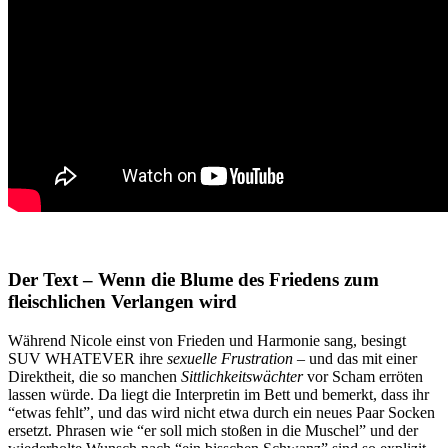
Der Text – Wenn die Blume des Friedens zum
fleischlichen Verlangen wird
Während Nicole einst von Frieden und Harmonie sang, besingt
SUV WHATEVER ihre
sexuelle Frustration
– und das mit einer
Direktheit, die so manchen
Sittlichkeitswächter
vor Scham erröten
lassen würde. Da liegt die Interpretin im Bett und bemerkt, dass ihr
“etwas fehlt”, und das wird nicht etwa durch ein neues Paar Socken
ersetzt. Phrasen wie “er soll mich stoßen in die Muschel” und der