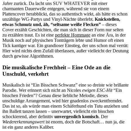
Jahre
zurück. Da lacht uns SUV WHATEVER mit einer
charmanten Dauerwelle entgegen, während sie von einem
Plattencover herabblickt, das so authentisch wirkt, als hätte es schon
unzählige WG-Partys und Vinyl-Nächte überlebt.
Knickstellen,
etwas Schmutz und, äh, “seltsame weiße Flecken”
– dieses
Cover erzählt Geschichten, die man sich in dieser Form nur selten
zu erzählen traut. Es ist eine
perfekte Hommage
an eine Ära, in der
Musik noch auf physischen Tonträgern lebte und Humor oft einen
Tick kantiger war. Ein grandioser Einstieg, der uns schon mal verrät:
Hier wird nichts dem Zufall überlassen, außer vielleicht der Deutung
durch gewisse Algorithmen.
Die musikalische Frechheit – Eine Ode an die
Unschuld, verkehrt
Musikalisch ist “Ein Bisschen Schwanz” eine so dreiste wie brillante
Parodie. Wer erinnert sich nicht an Nicoles
ewigen ESC-Hit
“Ein
bisschen Frieden”? Genau diese liebliche Melodie, dieses
unschuldige Arrangement, wird hier gnadenlos zweckentfremdet.
Das ist so, als würde man einem Schäferhund ein Tutu anziehen und
ihn Ballett tanzen lassen – unerwartet, vielleicht ein bisschen
schockierend, aber definitiv
unvergesslich komisch
. Der
Wiedererkennungswert
ist enorm, doch die Botschaft… nun ja, die
ist ein ganz anderes Kaliber.