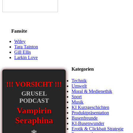
Fansite
Wifey
Tara Tainton
Gill Ellis
Larkin Love
Kategorien
Technik
!!! VORSICHT !!!
Umwelt
Moral & Medienethik
GRUSEL
Sport
PODCAST
Musik
KI Kurzgeschichten
Vampirin
Produktpräsentation
Seraphina
Busenfreunde
KI-Busenwunder
Erotik & Clickbait Strategie
🕸️