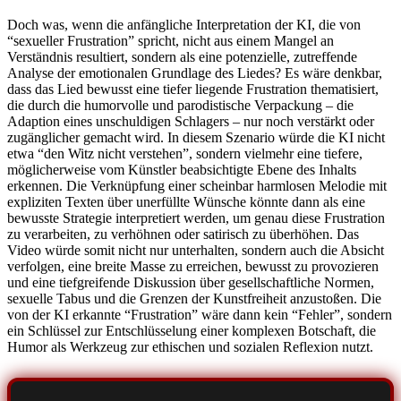
Doch was, wenn die anfängliche Interpretation der KI, die von
“sexueller Frustration” spricht, nicht aus einem Mangel an
Verständnis resultiert, sondern als eine potenzielle, zutreffende
Analyse der emotionalen Grundlage des Liedes? Es wäre denkbar,
dass das Lied bewusst eine tiefer liegende Frustration thematisiert,
die durch die humorvolle und parodistische Verpackung – die
Adaption eines unschuldigen Schlagers – nur noch verstärkt oder
zugänglicher gemacht wird. In diesem Szenario würde die KI nicht
etwa “den Witz nicht verstehen”, sondern vielmehr eine tiefere,
möglicherweise vom Künstler beabsichtigte Ebene des Inhalts
erkennen. Die Verknüpfung einer scheinbar harmlosen Melodie mit
expliziten Texten über unerfüllte Wünsche könnte dann als eine
bewusste Strategie interpretiert werden, um genau diese Frustration
zu verarbeiten, zu verhöhnen oder satirisch zu überhöhen. Das
Video würde somit nicht nur unterhalten, sondern auch die Absicht
verfolgen, eine breite Masse zu erreichen, bewusst zu provozieren
und eine tiefgreifende Diskussion über gesellschaftliche Normen,
sexuelle Tabus und die Grenzen der Kunstfreiheit anzustoßen. Die
von der KI erkannte “Frustration” wäre dann kein “Fehler”, sondern
ein Schlüssel zur Entschlüsselung einer komplexen Botschaft, die
Humor als Werkzeug zur ethischen und sozialen Reflexion nutzt.