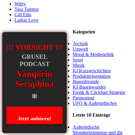
Wifey
Tara Tainton
Gill Ellis
Larkin Love
Kategorien
Technik
!!! VORSICHT !!!
Umwelt
Moral & Medienethik
GRUSEL
Sport
PODCAST
Musik
KI Kurzgeschichten
Vampirin
Produktpräsentation
Seraphina
Busenfreunde
KI-Busenwunder
Erotik & Clickbait Strategie
🕸️
Paranormal
UFO & Außerirdisches
Letzte 10 Einträge
Jetzt anhören!
Außerirdische
Mondgeheimnisse und die