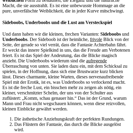
weiblichen
Form zu bestaunen, die Eleganz und die natürliche
Macht, die sie ausstrahlt. Es ist eine unbewusste Hommage an die
pure, unverfälschte Weiblichkeit, die in jeder Kurve mitschwingt.
Sideboobs, Underboobs und die Lust am Versteckspiel
Und dann haben wir die kleinen, frechen Varianten:
Sideboobs
und
Underboobs
. Der Sideboob ist der heimliche,
frivole
Blick von der
Seite, der gerade so viel verrät, dass die Fantasie Achterbahn fährt.
Er weckt das innere Spielkind in uns, das die Freude am Verbotenen
feiert. Es ist das Spiel der Andeutung, das die Blicke magisch
anzieht. Die Underboobs wiederum sind die
aufregende
Überraschung von unten. Sie laden dazu ein, mit dem Schicksal zu
spielen, in der Hoffnung, dass sich eine Brustwarze kurz blicken
lässt. Dieses charmante, kleine Warten, dieses nervenaufreibende
Spiel mit der Erotik, ist es, was Underboobs so verlockend macht.
Es ist die freche Lust, ein bisschen mehr zu zeigen als nötig, ein
kleiner, verschmitzter Schelm, der uns von der Schulter aus
zuflüstert: „Komm, schau genauer hin.“ Das ist der Grund, warum
Mann und Frau nicht wegschauen können, wenn diese reizvollen,
kleinen Einblicke gewährt werden.
Die ästhetische Anziehungskraft der perfekten Rundungen.
Das Flüstern der Fantasie, das durch die Blicke ausgelöst
wird.