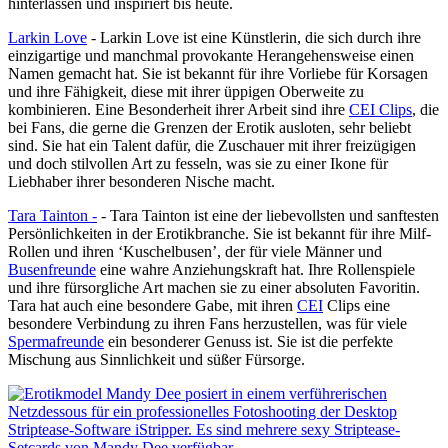
hinterlassen und inspiriert bis heute.
Larkin Love
- Larkin Love ist eine Künstlerin, die sich durch ihre
einzigartige und manchmal provokante Herangehensweise einen
Namen gemacht hat. Sie ist bekannt für ihre Vorliebe für Korsagen
und ihre Fähigkeit, diese mit ihrer üppigen Oberweite zu
kombinieren. Eine Besonderheit ihrer Arbeit sind ihre
CEI Clips
, die
bei Fans, die gerne die Grenzen der Erotik ausloten, sehr beliebt
sind. Sie hat ein Talent dafür, die Zuschauer mit ihrer freizügigen
und doch stilvollen Art zu fesseln, was sie zu einer Ikone für
Liebhaber ihrer besonderen Nische macht.
Tara Tainton -
- Tara Tainton ist eine der liebevollsten und sanftesten
Persönlichkeiten in der Erotikbranche. Sie ist bekannt für ihre Milf-
Rollen und ihren ‘Kuschelbusen’, der für viele Männer und
Busenfreunde
eine wahre Anziehungskraft hat. Ihre Rollenspiele
und ihre fürsorgliche Art machen sie zu einer absoluten Favoritin.
Tara hat auch eine besondere Gabe, mit ihren
CEI
Clips eine
besondere Verbindung zu ihren Fans herzustellen, was für viele
Spermafreunde
ein besonderer Genuss ist. Sie ist die perfekte
Mischung aus Sinnlichkeit und süßer Fürsorge.