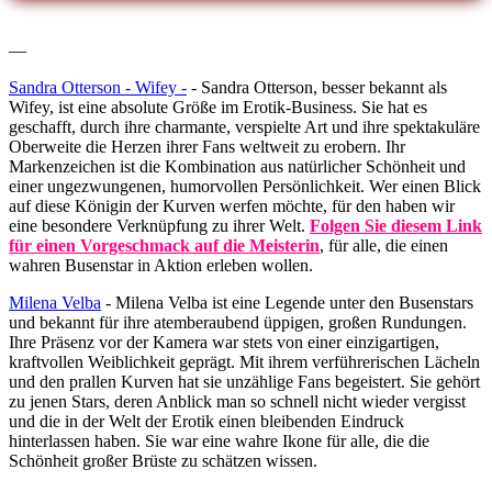
—
Sandra Otterson - Wifey -
- Sandra Otterson, besser bekannt als
Wifey, ist eine absolute Größe im Erotik-Business. Sie hat es
geschafft, durch ihre charmante, verspielte Art und ihre spektakuläre
Oberweite die Herzen ihrer Fans weltweit zu erobern. Ihr
Markenzeichen ist die Kombination aus natürlicher Schönheit und
einer ungezwungenen, humorvollen Persönlichkeit. Wer einen Blick
auf diese Königin der Kurven werfen möchte, für den haben wir
eine besondere Verknüpfung zu ihrer Welt.
Folgen Sie diesem Link
für einen Vorgeschmack auf die Meisterin
, für alle, die einen
wahren Busenstar in Aktion erleben wollen.
Milena Velba
- Milena Velba ist eine Legende unter den Busenstars
und bekannt für ihre atemberaubend üppigen, großen Rundungen.
Ihre Präsenz vor der Kamera war stets von einer einzigartigen,
kraftvollen Weiblichkeit geprägt. Mit ihrem verführerischen Lächeln
und den prallen Kurven hat sie unzählige Fans begeistert. Sie gehört
zu jenen Stars, deren Anblick man so schnell nicht wieder vergisst
und die in der Welt der Erotik einen bleibenden Eindruck
hinterlassen haben. Sie war eine wahre Ikone für alle, die die
Schönheit großer Brüste zu schätzen wissen.