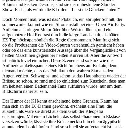
Bikinis und kecken Dessous, sind sie der unbestrittene Star der
Show. Es ist, als würde die KI rufen: “Lasst die Glocken läuten!”
Doch Moment mal, was ist das? Plötzlich, ein abrupter Schnitt, der
so unerwartet kommt wie ein Stromausfall bei einer Open-Air-Party.
Auf einmal springen Motorräder über Wüstendünen, und ein
aufgemotzter Hot Rod rast durch die karge Landschaft, als hätten
ZZ Top höchstpersönlich die Regie übernommen. Man fragt sich,
ob die Produzenten die Video-Spuren versehentlich gemischt haben
oder ob das eine künstlerische Aussage über die Vergänglichkeit von
heißen Maschinen gegenüber heißen Kurven ist. Aber die Antwort
ist natürlich viel einfacher: Diese Szenen sind so kurz wie die
Aufmerksamkeitsspanne eines Eichhörnchens auf Kokain, denn
niemand möchte, dass das Publikum den wahren Star aus den
Augen verliert. Schwupps, und schon ist das Hauptthema wieder da:
Brüste, so schön, so rund und so einladend zum Kuscheln, dass man
am liebsten einen Bademantel-Tanz aufführen würde, nur um dem
Bildschirm näher zu sein.
Der Humor der KI kennt anscheinend keine Grenzen. Kaum hat
man sich an die DJ-Damen gewöhnt, erscheint eine Frau, die
aussieht, als wäre sie direkt aus dem Grab der Kleopatra
entsprungen. Mit einem Lächeln, das selbst Pharaonen in Ekstase
versetzen würde, lässt sie ihre Brüste neckisch in einem ägyptisch
anmutenden Look hüpfen. Und so schnell sie aufgetaucht ist, ist sie