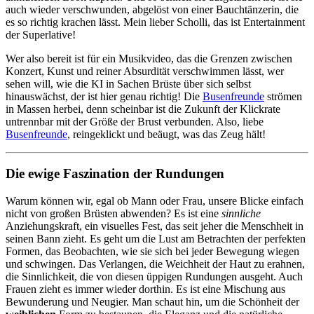
auch wieder verschwunden, abgelöst von einer Bauchtänzerin, die
es so richtig krachen lässt. Mein lieber Scholli, das ist Entertainment
der Superlative!
Wer also bereit ist für ein Musikvideo, das die Grenzen zwischen
Konzert, Kunst und reiner Absurdität verschwimmen lässt, wer
sehen will, wie die KI in Sachen Brüste über sich selbst
hinauswächst, der ist hier genau richtig! Die
Busenfreunde
strömen
in Massen herbei, denn scheinbar ist die Zukunft der Klickrate
untrennbar mit der Größe der Brust verbunden. Also, liebe
Busenfreunde
, reingeklickt und beäugt, was das Zeug hält!
Die ewige Faszination der Rundungen
Warum können wir, egal ob Mann oder Frau, unsere Blicke einfach
nicht von großen Brüsten abwenden? Es ist eine
sinnliche
Anziehungskraft, ein visuelles Fest, das seit jeher die Menschheit in
seinen Bann zieht. Es geht um die Lust am Betrachten der perfekten
Formen, das Beobachten, wie sie sich bei jeder Bewegung wiegen
und schwingen. Das Verlangen, die Weichheit der Haut zu erahnen,
die Sinnlichkeit, die von diesen üppigen Rundungen ausgeht. Auch
Frauen zieht es immer wieder dorthin. Es ist eine Mischung aus
Bewunderung und Neugier. Man schaut hin, um die Schönheit der