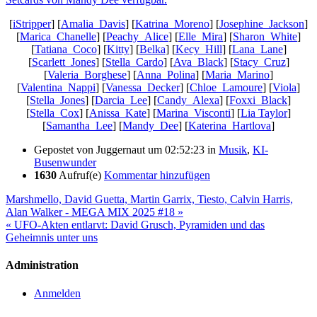
[
iStripper
] [
Amalia_Davis
] [
Katrina_Moreno
] [
Josephine_Jackson
]
[
Marica_Chanelle
] [
Peachy_Alice
] [
Elle_Mira
] [
Sharon_White
]
[
Tatiana_Coco
] [
Kitty
] [
Belka
] [
Kecy_Hill
] [
Lana_Lane
]
[
Scarlett_Jones
] [
Stella_Cardo
] [
Ava_Black
] [
Stacy_Cruz
]
[
Valeria_Borghese
] [
Anna_Polina
] [
Maria_Marino
]
[
Valentina_Nappi
] [
Vanessa_Decker
] [
Chloe_Lamoure
] [
Viola
]
[
Stella_Jones
] [
Darcia_Lee
] [
Candy_Alexa
] [
Foxxi_Black
]
[
Stella_Cox
] [
Anissa_Kate
] [
Marina_Visconti
] [
Lia Taylor
]
[
Samantha_Lee
] [
Mandy_Dee
] [
Katerina_Hartlova
]
Gepostet von
Juggernaut
um 02:52:23
in
Musik
,
KI-
Busenwunder
1630
Aufruf(e)
Kommentar hinzufügen
Marshmello, David Guetta, Martin Garrix, Tiesto, Calvin Harris,
Alan Walker - MEGA MIX 2025 #18 »
« UFO-Akten entlarvt: David Grusch, Pyramiden und das
Geheimnis unter uns
Administration
Anmelden