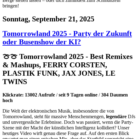
Berge stehen lassen – oder dich zumindest zum Schmunzeln
bringen!
Sonntag, September 21, 2025
Tomorrowland 2025 - Party der Zukunft
oder Busenshow der KI?
🍈🍈 Tomorrowland 2025 - Best Remixes
& Mashups, FERRY CORSTEN,
PLASTIK FUNK, JAX JONES, LE
TWINS
Klickrate: 13002 Aufrufe
/
seit 9 Tagen online
/
304 Daumen
hoch
Die Welt der elektronischen Musik, insbesondere die von
Tomorrowland, steht für massive Menschenmengen,
legendäre
DJs
und unvergessliche Erlebnisse. Doch was passiert, wenn die Party-
Szene mit der Macht der künstlichen Intelligenz kollidiert? Unser
heutiges Video wirft genau diese Frage auf. Auf den ersten Blick
erwartet man einen epischen Mix, aber das Startbild verspricht eine