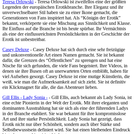
Teresa Orlowski
- Teresa Orlowski ist zweifellos eine der größten
Legenden der europäischen Erotikbranche. Ihre Eleganz und ihr
unverwechselbarer Stil haben sie zu einer Ikone gemacht, die
Generationen von Fans inspiriert hat. Als “Königin der Erotik”
bekannt, verkörperte sie eine Mischung aus Sinnlichkeit und Klasse.
Ihr Einfluss auf die Branche ist bis heute spürbar. Ihr Vermächtnis
als eine der einflussreichsten Persönlichkeiten in der Geschichte der
Erotik ist unbestreitbar.
Casey Deluxe
- Casey Deluxe hat sich durch eine sehr freizügige
und unkonventionelle Art einen Namen gemacht. Sie ist bekannt
dafür, die Grenzen des “Öffentlichen” zu sprengen und hat eine
Nische für sich gefunden, die viele Fans begeistert. Ihre Videos, in
denen sie ihre Busen oft an unerwarteten Orten entblößt, haben für
viel Aufsehen gesorgt. Casey Deluxe ist eine mutige Künstlerin, die
weiß, wie man die Aufmerksamkeit auf sich zieht. Sie ist definitiv
ein Klickmagnet für alle, die das Abenteuer lieben.
Gill Ellis - Lady Sonia -
- Gill Ellis, auch bekannt als Lady Sonia, ist
eine echte Pionierin in der Welt der Erotik. Mit ihrer eleganten und
dominanten Ausstrahlung hat sie sich als eine der führenden Ladys
in der Branche etabliert. Sie war bekannt für ihre kompromisslose
Art und ihre starke Persönlichkeit. Lady Sonia hat gezeigt, dass
Erotik nicht nur über Schönheit, sondern auch über Stärke und
Selbstbewusstsein definiert wird. Sie hat einen bleibenden Eindruck