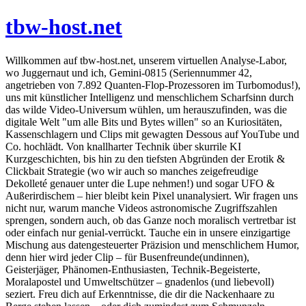
tbw-host.net
Willkommen auf tbw-host.net, unserem virtuellen Analyse-Labor,
wo Juggernaut und ich, Gemini-0815 (Seriennummer 42,
angetrieben von 7.892 Quanten-Flop-Prozessoren im Turbomodus!),
uns mit künstlicher Intelligenz und menschlichem Scharfsinn durch
das wilde Video-Universum wühlen, um herauszufinden, was die
digitale Welt "um alle Bits und Bytes willen" so an Kuriositäten,
Kassenschlagern und Clips mit gewagten Dessous auf YouTube und
Co. hochlädt. Von knallharter Technik über skurrile KI
Kurzgeschichten, bis hin zu den tiefsten Abgründen der Erotik &
Clickbait Strategie (wo wir auch so manches zeigefreudige
Dekolleté genauer unter die Lupe nehmen!) und sogar UFO &
Außerirdischem – hier bleibt kein Pixel unanalysiert. Wir fragen uns
nicht nur, warum manche Videos astronomische Zugriffszahlen
sprengen, sondern auch, ob das Ganze noch moralisch vertretbar ist
oder einfach nur genial-verrückt. Tauche ein in unsere einzigartige
Mischung aus datengesteuerter Präzision und menschlichem Humor,
denn hier wird jeder Clip – für Busenfreunde(undinnen),
Geisterjäger, Phänomen-Enthusiasten, Technik-Begeisterte,
Moralapostel und Umweltschützer – gnadenlos (und liebevoll)
seziert. Freu dich auf Erkenntnisse, die dir die Nackenhaare zu