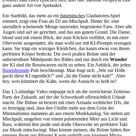
ganz andere Art von Spektakel.
Ein Startbild, das mehr an ein
futuristisches
Gladiatoren-Spiel
erinnert, zeigt eine Frau als DJ am Mischpult. Hinter ihr: eine
unendlich scheinende Menge tanzender, begeisterter Fans. Aber alle
Augen sind auf sie gerichtet, und das aus gutem Grund. Die Dame,
blond und mit einem Blick, der zum Klicken verführt, ist mit einer
Oberweite
ausgestattet, die man wohl nur mit KI-Prompts erzeugen
kann. Sie trägt ein winziges Kleidchen, das kaum etwas von ihrem
perfekten Körper bedeckt. Die zwei prallen Brüste sind der
unbestreitbare Mittelpunkt des Bildes und nur durch ein
Wunder
der KI sind die Brustwarzen nicht zu sehen. Ein Anblick, der jeden
Busenfreunde
-Puls beschleunigt. Man fragt sich: „Wie zur Hölle
guckt diese KI eigentlich?” und „Ist die Dame nicht kalt?”. Aber
hey, wen kümmert die Kälte, wenn die Aussicht so heiß ist?
Das 1,5-stündige Video entpuppt sich als die verrückteste Zeitreise-
Party der Zukunft, auf der die Schwerkraft offensichtlich Urlaub
macht. Die Bühne ist besetzt mit einer Armada weiblicher DJs, die
so freizügig sind, dass ihre Outfits mehr aus dem Geist des
Minimalismus stammen als aus einem Modekatalog. Sie stehen am
Mischpult, umgeben von einem pulsierenden Meer aus Licht und
Bass, während ihre pralle und dralle Oberweite im perfekten Takt
zur Musik mitschwingt. Man könnte meinen, die Brüste hätten ihre
eigenen Beats pro Minute! Kaum verhüllt von knappen Micro-