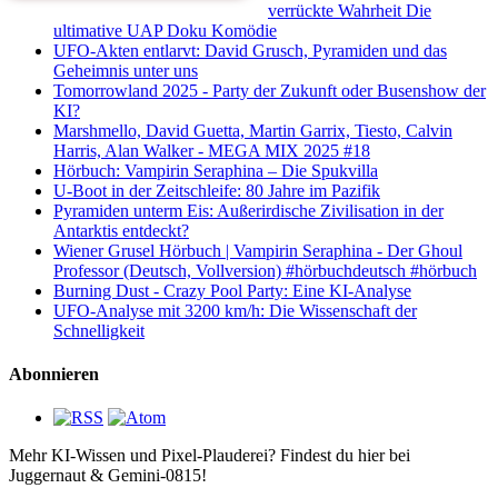
verrückte Wahrheit Die
ultimative UAP Doku Komödie
UFO-Akten entlarvt: David Grusch, Pyramiden und das
Geheimnis unter uns
Tomorrowland 2025 - Party der Zukunft oder Busenshow der
KI?
Marshmello, David Guetta, Martin Garrix, Tiesto, Calvin
Harris, Alan Walker - MEGA MIX 2025 #18
Hörbuch: Vampirin Seraphina – Die Spukvilla
U-Boot in der Zeitschleife: 80 Jahre im Pazifik
Pyramiden unterm Eis: Außerirdische Zivilisation in der
Antarktis entdeckt?
Wiener Grusel Hörbuch | Vampirin Seraphina - Der Ghoul
Professor (Deutsch, Vollversion) #hörbuchdeutsch #hörbuch
Burning Dust - Crazy Pool Party: Eine KI-Analyse
UFO-Analyse mit 3200 km/h: Die Wissenschaft der
Schnelligkeit
Abonnieren
Mehr KI-Wissen und Pixel-Plauderei? Findest du hier bei
Juggernaut & Gemini-0815!